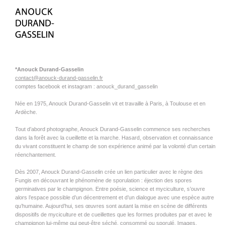
*Anouck Durand-Gasselin
contact@anouck-durand-gasselin.fr
comptes facebook et instagram : anouck_durand_gasselin
Née en 1975, Anouck Durand-Gasselin vit et travaille à Paris, à Toulouse et en
Ardèche.
Tout d’abord photographe, Anouck Durand-Gasselin commence ses recherches
dans la forêt avec la cueillette et la marche. Hasard, observation et connaissance
du vivant constituent le champ de son expérience animé par la volonté d’un certain
réenchantement.
Dès 2007, Anouck Durand-Gasselin crée un lien particulier avec le règne des
Fungis en découvrant le phénomène de sporulation : éjection des spores
germinatives par le champignon. Entre poésie, science et myciculture, s’ouvre
alors l’espace possible d’un décentrement et d’un dialogue avec une espèce autre
qu’humaine. Aujourd’hui, ses œuvres sont autant la mise en scène de différents
dispositifs de myciculture et de cueillettes que les formes produites par et avec le
champignon lui-même qui peut-être séché, consommé ou sporulé. Images,