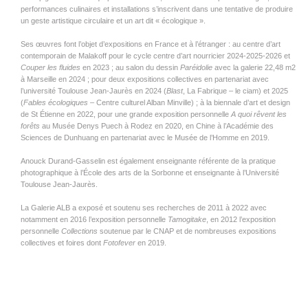
performances culinaires et installations s’inscrivent dans une tentative de produire
un geste artistique circulaire et un art dit « écologique ».
Ses œuvres font l’objet d’expositions en France et à l’étranger : au centre d’art
contemporain de Malakoff pour le cycle centre d’art nourricier 2024-2025-2026 et
Couper les fluides
en 2023 ; au salon du dessin
Paréidolie
avec la galerie 22,48 m2
à Marseille en 2024 ; pour deux expositions collectives en partenariat avec
l’université Toulouse Jean-Jaurès en 2024 (
Blast
, La Fabrique – le ciam) et 2025
(
Fables écologiques
– Centre culturel Alban Minville) ; à la biennale d’art et design
de St Étienne en 2022, pour une grande exposition personnelle
A quoi rêvent les
forêts
au Musée Denys Puech à Rodez en 2020, en Chine à l’Académie des
Sciences de Dunhuang en partenariat avec le Musée de l’Homme en 2019.
Anouck Durand-Gasselin est également enseignante référente de la pratique
photographique à l’École des arts de la Sorbonne et enseignante à l’Université
Toulouse Jean-Jaurès.
La Galerie
ALB
a exposé et soutenu ses recherches de 2011 à 2022 avec
notamment en 2016 l’exposition personnelle
Tamogitake
, en 2012 l’exposition
personnelle
Collections
soutenue par le
CNAP
et de nombreuses expositions
collectives et foires dont
Fotofever
en 2019.