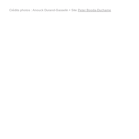
Crédits photos : Anouck Durand-Gasselin • Site
Peter Booda-Ducharne