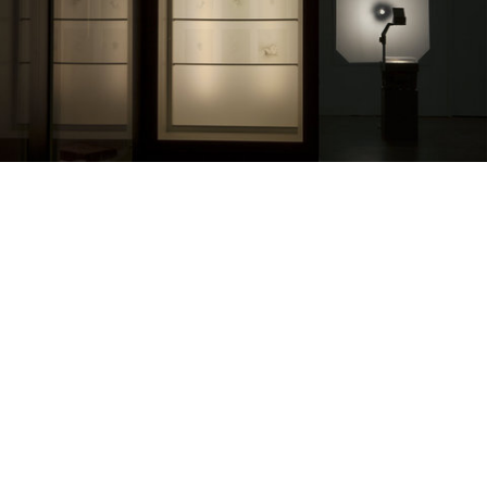
Oreilles de Judas | 2018
Ensemble de 9 sporées sur verre au format 10x12,5 cm | vue d'exposition à l'Espace Batut | Labruguières (Tarn) | 2019