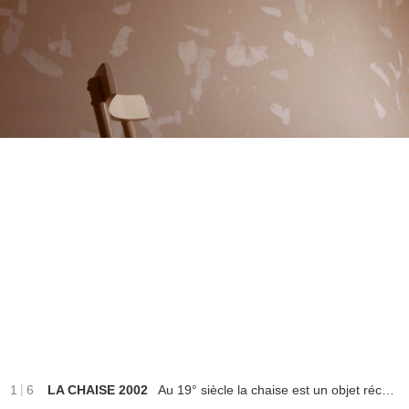
|
1
6
LA CHAISE 2002
Au 19° siècle la chaise est un objet récurrent dans les mises en scènes photographiques. Elles permettaient au modèle de rester bien en place pendant les longs temps de poses. Ici le modèle a disparu transformé en autant de traces légères, plumes de plâtres dessinées au mur. Tirage jet d'encre contrecollé sur dibond, 20x30 cm